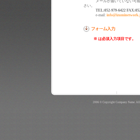
メールが届いていない可能性
さい。
TEL:052-979-6422 FAX:052
e-mail:
info@izuminetwork
※ は必須入力項目です。
2006 © Copyright Company Name. All 